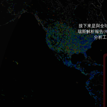
接下來是與全
瑞斯解析報告(Re
分析工