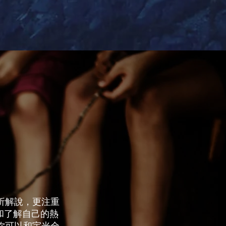
析解說，更注重
和了解自己的熱