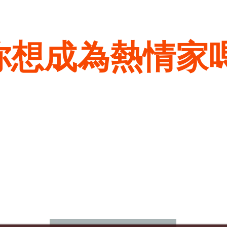
你想成為熱情家嗎
家就是一個做自己喜愛的事，並且能堅持一生、樂此不疲
Coach K
為您量身定制的
熱情家之旅