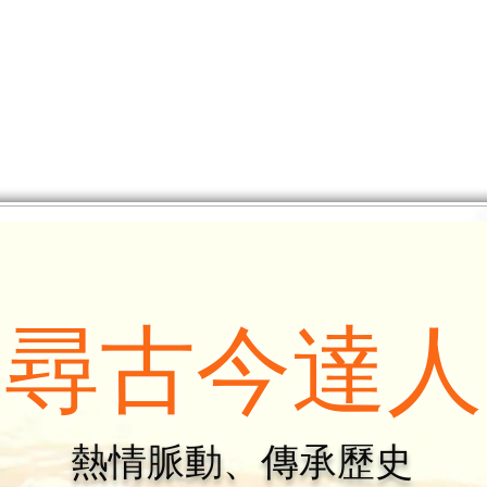
尋古今達人
熱情脈動、傳承歷史