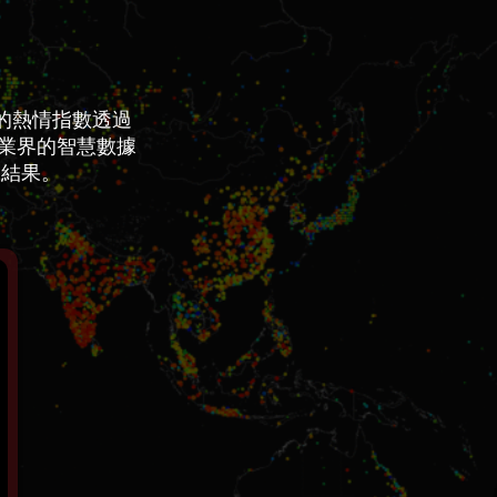
的熱情指數透過
供領先業界的智慧數據
索結果。