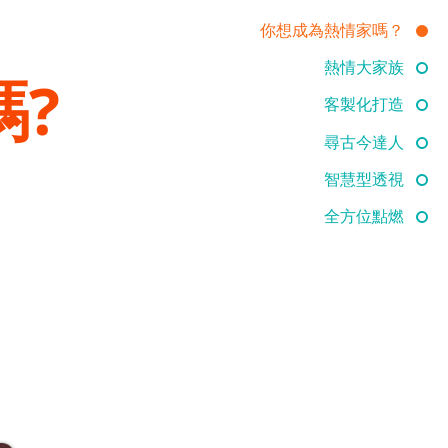
你想成為熱情家嗎？
熱情大家族
?
客製化打造
尋古今達人
智慧型透視
的人。
全方位點燃