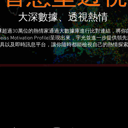
大深數據、透視熱情
球超過30萬位的熱情家通過大數據庫進行比對連結，將你
iss Motivation Profile)呈現出來，宇光並進一步提
具以及即時訊息平台，讓你隨時都能檢視自己的熱情探